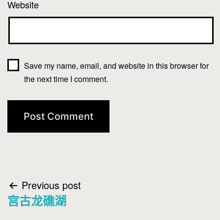
Website
Save my name, email, and website in this browser for
the next time I comment.
Post
Previous post
宫古龙礁湖
navigation