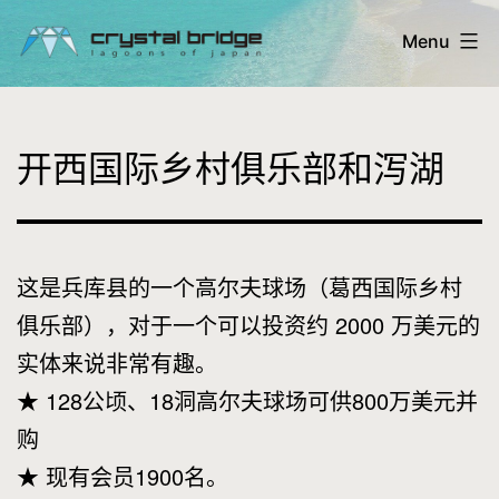
Skip
Menu
to
content
Crystal
Bridge
开西国际乡村俱乐部和泻湖
Ltd.
-
lagoons
这是兵库县的一个高尔夫球场（葛西国际乡村
of
俱乐部），对于一个可以投资约 2000 万美元的
Japan
实体来说非常有趣。
★ 128公顷、18洞高尔夫球场可供800万美元并
购
★ 现有会员1900名。