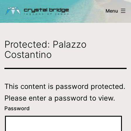
Skip
Menu
to
content
Crystal
Bridge
Protected: Palazzo
Ltd.
Costantino
-
lagoons
of
This content is password protected.
Japan
Please enter a password to view.
Password