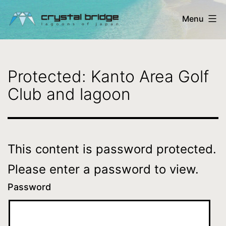
Skip
Menu
to
content
Crystal
Bridge
Protected: Kanto Area Golf
Ltd.
Club and lagoon
-
lagoons
of
This content is password protected.
Japan
Please enter a password to view.
Password