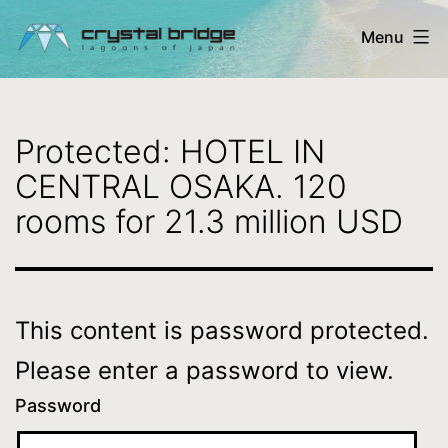
Skip
Menu
to
content
Crystal
Bridge
Protected: HOTEL IN
Ltd.
CENTRAL OSAKA. 120
-
rooms for 21.3 million USD
lagoons
of
Japan
This content is password protected.
Please enter a password to view.
Password