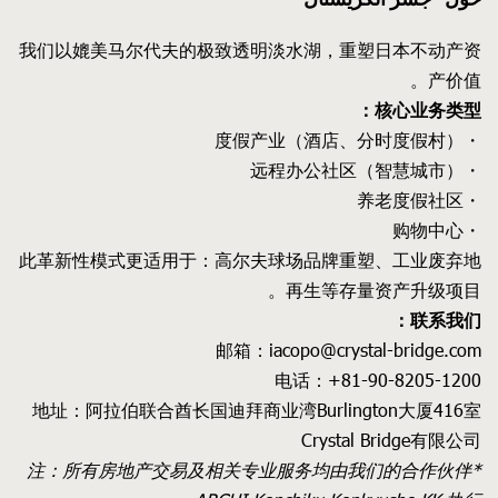
我们以媲美马尔代夫的极致透明淡水湖，重塑日本不动产资
产价值。
核心业务类型：
・度假产业（酒店、分时度假村）
・远程办公社区（智慧城市）
・养老度假社区
・购物中心
此革新性模式更适用于：高尔夫球场品牌重塑、工业废弃地
再生等存量资产升级项目。
联系我们：
邮箱：iacopo@crystal-bridge.com
电话：+81-90-8205-1200
地址：阿拉伯联合酋长国迪拜商业湾Burlington大厦416室
Crystal Bridge有限公司
*注：所有房地产交易及相关专业服务均由我们的合作伙伴