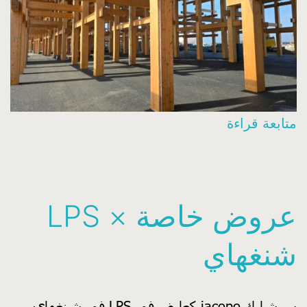
osaka
متابعة قراءة
expo
2025
secret
عروض خاصة × LPS
deals
شنغهاي
سيشارك iacopo كعارض في LPS في شنغهاي