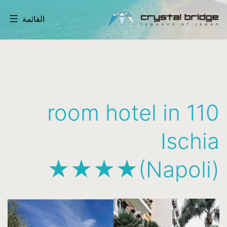
لتخطي
القائمة
لى
لمحتوى
Crystal
Bridge
Ltd.
-
110 room hotel in
lagoons
of
Ischia
Japan
(Napoli)★★★★