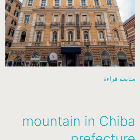
hotel
متابعة قراءة
in
Rome
(Italy)
mountain in Chiba
for
sale
prefecture